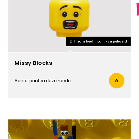
Dit team heeft nog niks ingeleverd
Missy Blocks
Aantal punten deze ronde:
6