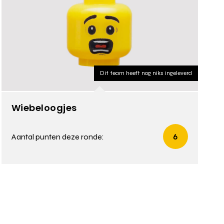
Dit team heeft nog niks ingeleverd
Wiebeloogjes
Aantal punten deze ronde:
6