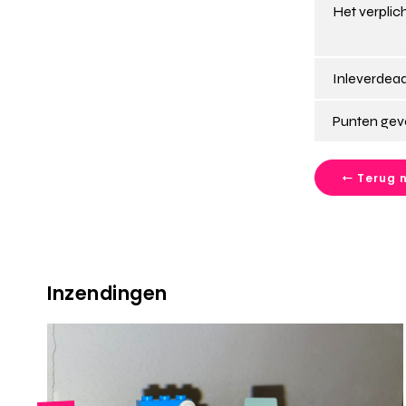
Het verplich
Inleverdead
Punten gev
Terug n
Inzendingen