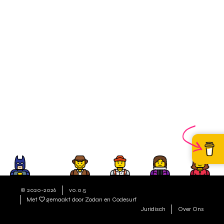
© 2020-2026
v0.0.5
Met
gemaakt door Zodan en Codesurf
Juridisch
Over Ons